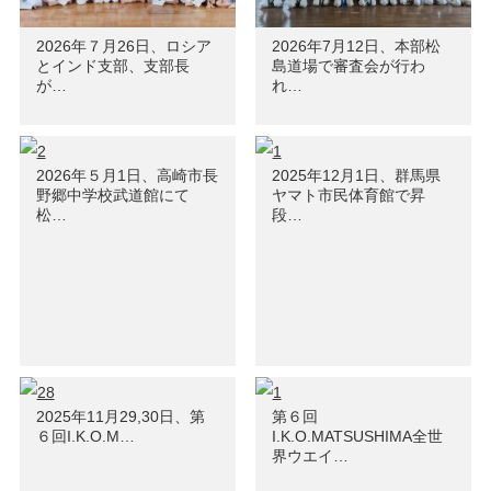
2026年７月26日、ロシア
2026年7月12日、本部松
とインド支部、支部長
島道場で審査会が行わ
が…
れ…
2026年５月1日、高崎市長
2025年12月1日、群馬県
野郷中学校武道館にて
ヤマト市民体育館で昇
松…
段…
2025年11月29,30日、第
第６回
６回I.K.O.M…
I.K.O.MATSUSHIMA全世
界ウエイ…