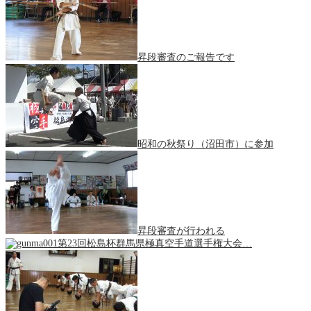
昇段審査のご報告です
昭和の秋祭り（沼田市）に参加
昇段審査が行われる
第23回松島杯群馬県極真空手道選手権大会…