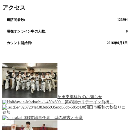
アクセス
総訪問者数:
126894
現在オンライン中の人数:
0
カウント開始日:
2016年6月1日
沼田支部移設のお知らせ
「第43回ホリデーイン前橋」
沼田市昭和の秋祭りに
参加
道場責任者 型の稽古と会議