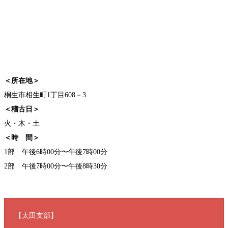
＜所在地＞
桐生市相生町1丁目608－3
＜稽古日＞
火・木・土
＜時 間＞
1部 午後6時00分〜午後7時00分
2部 午後7時00分〜午後8時30分
【太田支部】