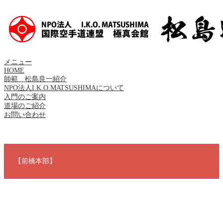
メニュー
HOME
師範 松島良一紹介
NPO法人I.K.O.MATSUSHIMAについて
入門のご案内
道場のご紹介
お問い合わせ
【前橋本部】