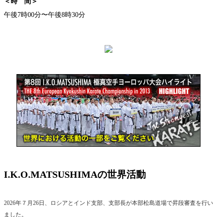
＜時 間＞
午後7時00分〜午後8時30分
I.K.O.MATSUSHIMAの世界活動
2026年７月26日、ロシアとインド支部、支部長が本部松島道場で昇段審査を行い
ました。