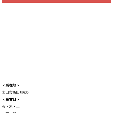
＜所在地＞
太田市飯田町636
＜稽古日＞
火・木・土