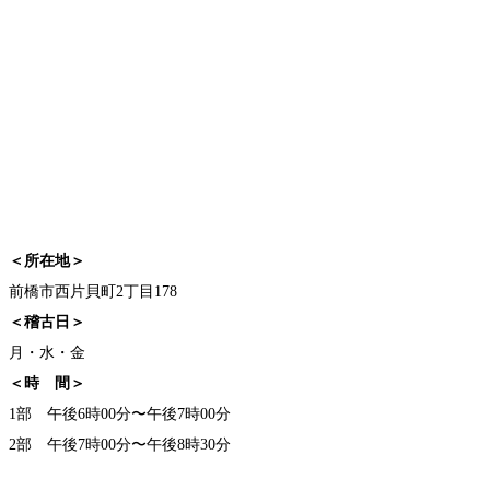
＜所在地＞
前橋市西片貝町2丁目178
＜稽古日＞
月・水・金
＜時 間＞
1部 午後6時00分〜午後7時00分
2部 午後7時00分〜午後8時30分