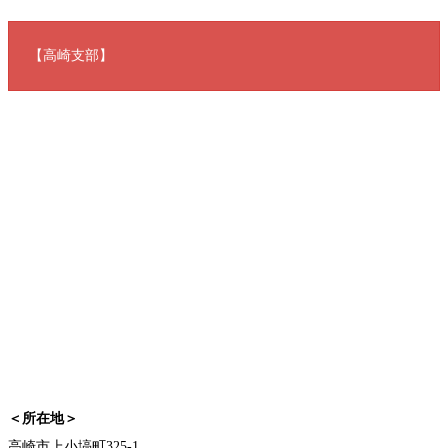
【高崎支部】
＜所在地＞
高崎市上小塙町325-1