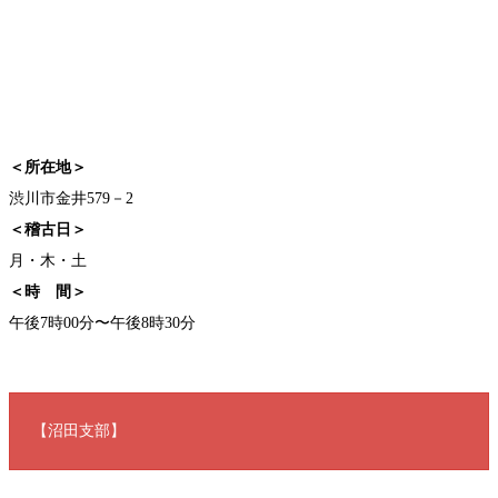
＜所在地＞
渋川市金井579－2
＜稽古日＞
月・木・土
＜時 間＞
午後7時00分〜午後8時30分
【沼田支部】