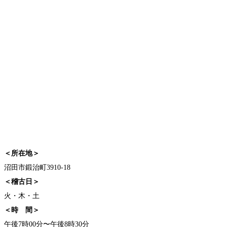
＜所在地＞
沼田市鍛治町3910-18
＜稽古日＞
火・木・土
＜時 間＞
午後7時00分〜午後8時30分